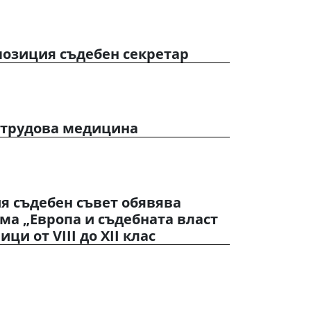
позиция съдебен секретар
о трудова медицина
я съдебен съвет обявява
ема „Европа и съдебната власт
ци от VIII до XII клас