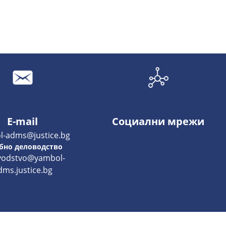
E-mail
Социални мрежи
l-adms@justice.bg
бно деловодство
vodstvo@yambol-
dms.justice.bg