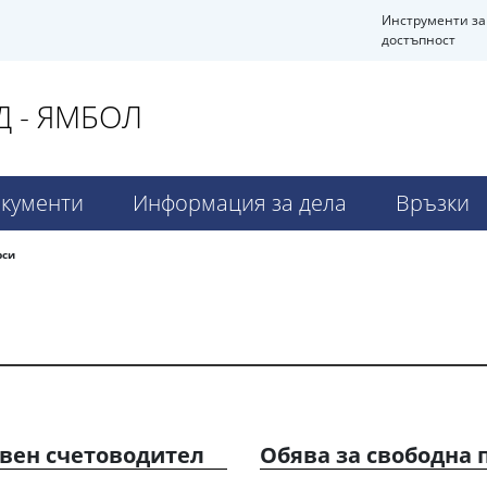
Инструменти за
достъпност
 - ЯМБОЛ
кументи
Информация за дела
Връзки
рси
авен счетоводител
Обява за свободна 