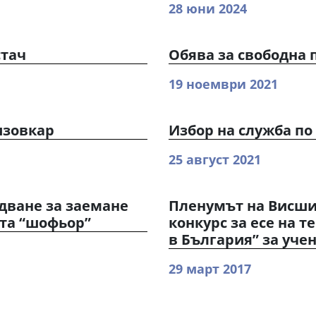
28 юни 2024
стач
Обява за свободна 
19 ноември 2021
изовкар
Избор на служба п
25 август 2021
дване за заемане
Пленумът на Висши
тта “шофьор”
конкурс за есе на т
в България” за учени
29 март 2017