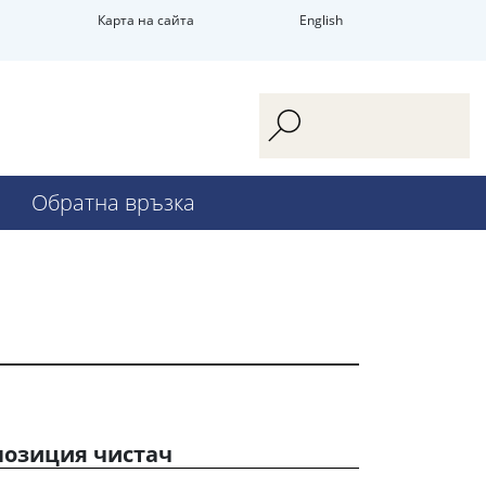
Карта на сайта
English
Обратна връзка
позиция чистач