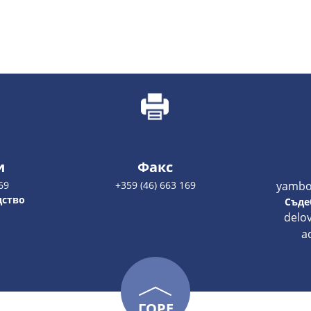
и
Факс
69
+359 (46) 663 169
yambo
дство
Съде
delo
a
ГОРЕ