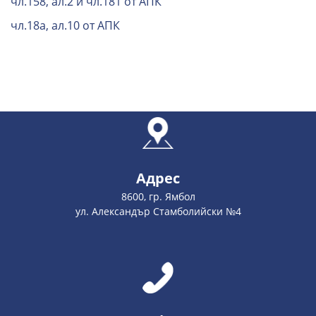
чл.158, ал.2 и чл.181 от АПК
чл.18а, ал.10 от АПК
Адрес
8600, гр. Ямбол
ул. Александър Стамболийски №4