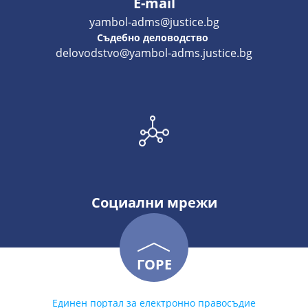
E-mail
yambol-adms@justice.bg
Съдебно деловодство
delovodstvo@yambol-adms.justice.bg
Социални мрежи
ГОРЕ
Единен портал за електронно правосъдие