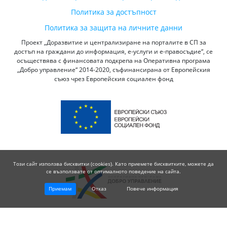
Политика за достъпност
Политика за защита на личните данни
Проект „Доразвитие и централизиране на порталите в СП за
достъп на граждани до информация, е-услуги и е-правосъдие“, се
осъществява с финансовата подкрепа на Оперативна програма
„Добро управление“ 2014-2020, съфинансирана от Европейския
съюз чрез Европейския социален фонд
Този сайт използва бисквитки (cookies). Като приемете бисквитките, можете да
се възползвате от оптималното поведение на сайта.
Приемам
Отказ
Повече информация
© 2026 Висш Съдебен Съвет - Република България