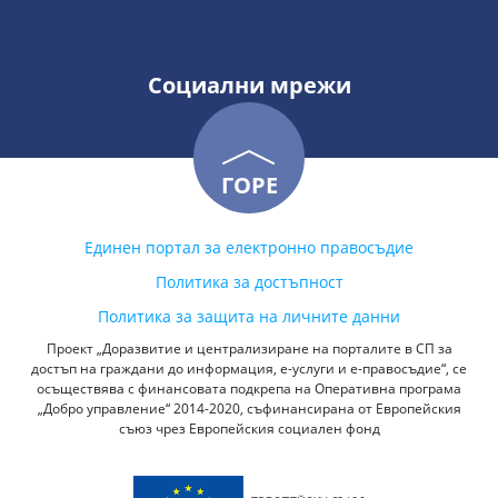
Социални мрежи
ГОРЕ
Единен портал за електронно правосъдие
Политика за достъпност
Политика за защита на личните данни
Проект „Доразвитие и централизиране на порталите в СП за
достъп на граждани до информация, е-услуги и е-правосъдие“, се
осъществява с финансовата подкрепа на Оперативна програма
„Добро управление“ 2014-2020, съфинансирана от Европейския
съюз чрез Европейския социален фонд