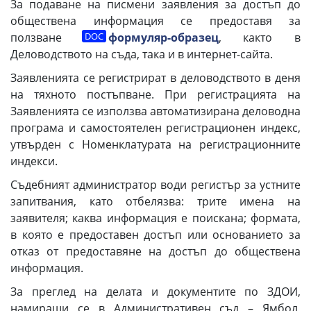
За подаване на писмени заявления за достъп до
обществена информация се предоставя за
ползване
формуляр-образец
, както в
Деловодството на съда, така и в интернет-сайта.
Заявленията се регистрират в деловодството в деня
на тяхното постъпване. При регистрацията на
Заявленията се използва автоматизирана деловодна
програма и самостоятелен регистрационен индекс,
утвърден с Номенклатурата на регистрационните
индекси.
Съдебният администратор води регистър за устните
запитвания, като отбелязва: трите имена на
заявителя; каква информация е поискана; формата,
в която е предоставен достъп или основанието за
отказ от предоставяне на достъп до обществена
информация.
За преглед на делата и документите по ЗДОИ,
намиращи се в Административен съд – Ямбол,