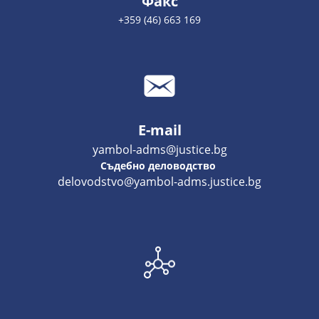
Факс
+359 (46) 663 169
E-mail
yambol-adms@justice.bg
Съдебно деловодство
delovodstvo@yambol-adms.justice.bg