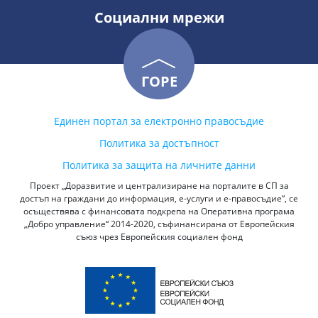
Социални мрежи
ГОРЕ
Единен портал за електронно правосъдие
Политика за достъпност
Политика за защита на личните данни
Проект „Доразвитие и централизиране на порталите в СП за
достъп на граждани до информация, е-услуги и е-правосъдие“, се
осъществява с финансовата подкрепа на Оперативна програма
„Добро управление“ 2014-2020, съфинансирана от Европейския
съюз чрез Европейския социален фонд