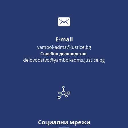
E-mail
yambol-adms@justice.bg
Съдебно деловодство
delovodstvo@yambol-adms.justice.bg
Социални мрежи