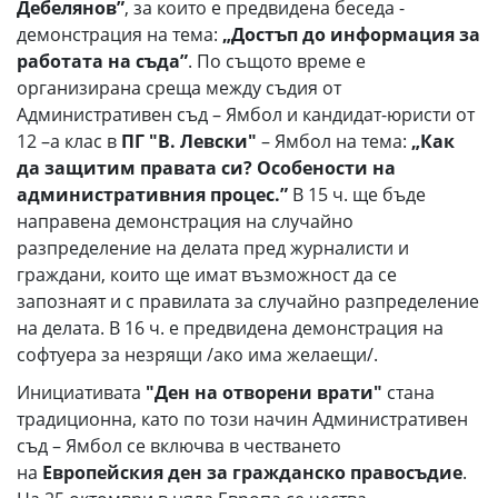
Дебелянов”
, за които е предвидена беседа -
демонстрация на тема:
„Достъп до информация за
работата на съда”
. По същото време е
организирана среща между съдия от
Административен съд – Ямбол и кандидат-юристи от
12 –а клас в
ПГ "В. Левски"
– Ямбол на тема:
„Как
да защитим правата си? Особености на
административния процес.”
В 15 ч. ще бъде
направена демонстрация на случайно
разпределение на делата пред журналисти и
граждани, които ще имат възможност да се
запознаят и с правилата за случайно разпределение
на делата. В 16 ч. е предвидена демонстрация на
софтуера за незрящи /ако има желаещи/.
Инициативата
"Ден на отворени врати"
стана
традиционна, като по този начин Административен
съд – Ямбол се включва в честването
на
Европейския ден за гражданско правосъдие
.