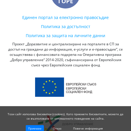
ГОРЕ
Единен портал за електронно правосъдие
Политика за достъпност
Политика за защита на личните данни
Проект „Доразвитие и централизиране на порталите в СП за
достъп на граждани до информация, е-услуги и е-правосъдие“, се
осъществява с финансовата подкрепа на Оперативна програма
„Добро управление“ 2014-2020, съфинансирана от Европейския
съюз чрез Европейския социален фонд
Този сайт използва бисквитки (cookies). Като приемете бисквитките, можете да
се възползвате от оптималното поведение на сайта.
Приемам
Отказ
Повече информация