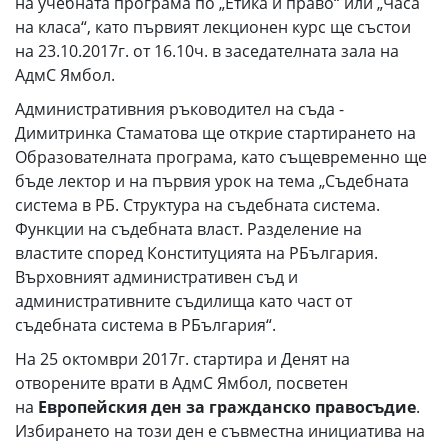
на учебната програма по „Етика и право“ или „Часа
на класа“, като първият лекционен курс ще състои
на 23.10.2017г. от 16.10ч. в заседателната зала на
АдмС Ямбол.
Административния ръководител на съда -
Димитринка Стаматова ще открие стартирането на
Образователната програма, като същевременно ще
бъде лектор и на първия урок на тема „Съдебната
система в РБ. Структура на съдебната система.
Функции на съдебната власт. Разделение на
властите според Конституцията на РБългария.
Върховният административен съд и
административните съдилища като част от
съдебната система в РБългария“.
На 25 октомври 2017г. стартира и Денят на
отворените врати в АдмС Ямбол, посветен
на
Европейския ден за гражданско правосъдие
.
Избирането на този ден е съвместна инициатива на