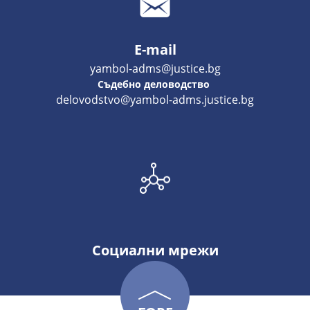
E-mail
yambol-adms@justice.bg
Съдебно деловодство
delovodstvo@yambol-adms.justice.bg
Социални мрежи